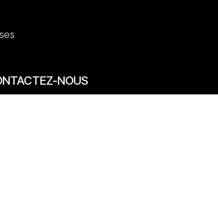
ses
ONTACTEZ-NOUS
7/69 rue des Arts 59800 Lille
20 31 50 12
venue des Marronniers 59840 Pérenchies
30 20 26 77
act@quentinbailly.com