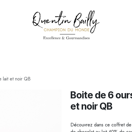
PÉCIALITÉS
PÂTISSERIES
CONFISERIE
TOUS LES PRODUI
 lait et noir QB
Boite de 6 our
et noir QB
Découvrez dans ce coffret de 
de chocolat au lait 40% de c