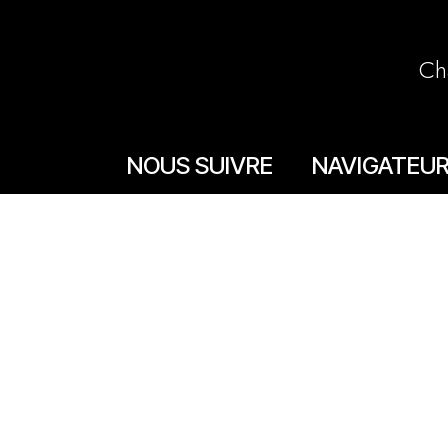
Ch
NOUS SUIVRE
NAVIGATEU
Accueil
Facebook
La boutique en lign
Instagram
Les boutiques
Les livrets
Le Chef Quentin Bai
Le blog