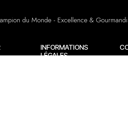
ampion du Monde - Excellence & Gourmandi
R
INFORMATIONS
C
LÉGALES
65/6
Conditions générales et particulières
e
03 
Mentions légales
1 a
Politique cookies
lly
06 
cont