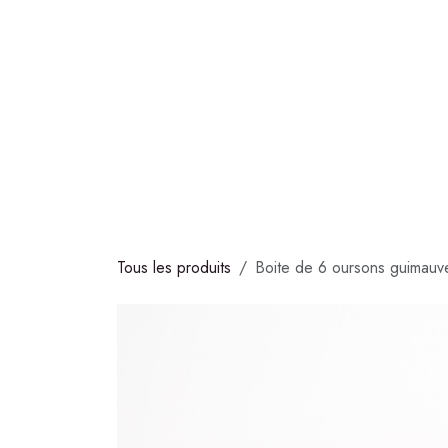
Se rendre au contenu
COLLECTIONS
CHOCOLATS
GLACES
S
Tous les produits
Boite de 6 oursons guimauve