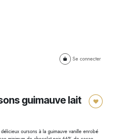
Se connecter
TS
B2B
Cadeaux Entreprises
sons guimauve lait
délicieux oursons à la guimauve vanille enrobé
acao minimum de chocolat noir 66% de cacao