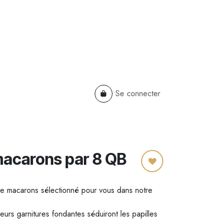
Se connecter
TS
B2B
Cadeaux Entreprises
acarons par 8 QB
e macarons sélectionné pour vous dans notre
leurs garnitures fondantes séduiront les papilles