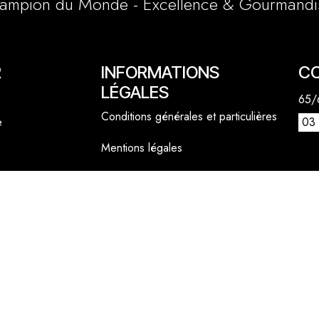
ampion du Monde - Excellence & Gourmandi
R
INFORMATIONS
C
LÉGALES
65/6
Conditions générales et particulières
e
03 
Mentions légales
1 a
Politique cookies
lly
06 
cont