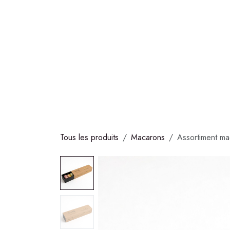
Se rendre au contenu
COLLECTIONS
CHOCOLATS
GLACES
S
Tous les produits
Macarons
Assortiment m