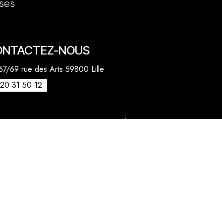
ses
ONTACTEZ-NOUS
7/69 rue des Arts 59800 Lille
20 31 50 12
venue des Marronniers 59840 Pérenchies
30 20 26 77
act@quentinbailly.com