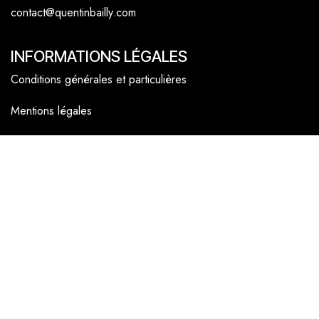
contact@quentinbailly.com
INFORMATIONS LÉGALES
Conditions générales et particulières
Mentions légales
Politique cookies
NAVIGATEUR
Accueil
La boutique en ligne
Les boutiques
Les livrets
Le Chef Quentin Bailly