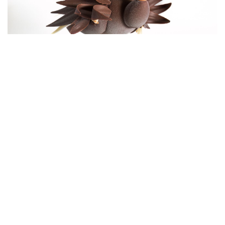
Lille la
nuit.com
: Pâques 2025
QUENTIN BAILLY ET SES ŒUVRES D’ART EN
CHOCOLAT
Découvrir l'article