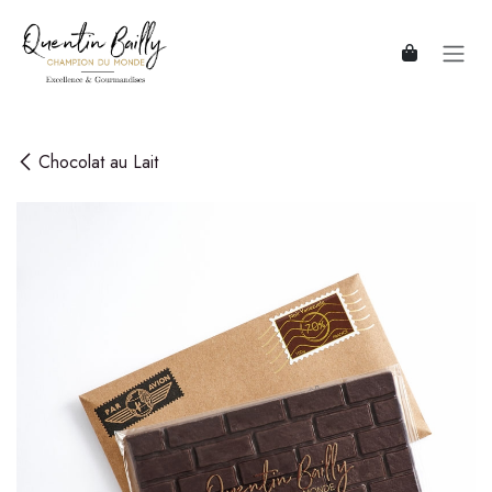
Se rendre au contenu
Chocolat au Lait