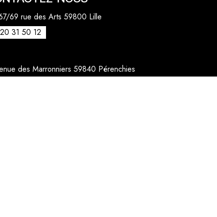
7/69 rue des Arts 59800 Lille
20 31 50 12
venue des Marronniers 59840 Pérenchies
30 20 26 77
act@quentinbailly.com