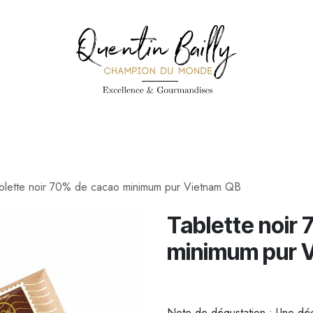
PÉCIALITÉS
PÂTISSERIES
CONFISERIE
TOUS LES PRODUI
blette noir 70% de cacao minimum pur Vietnam QB
Tablette noir
minimum pur 
Note de dégustation : Une dég