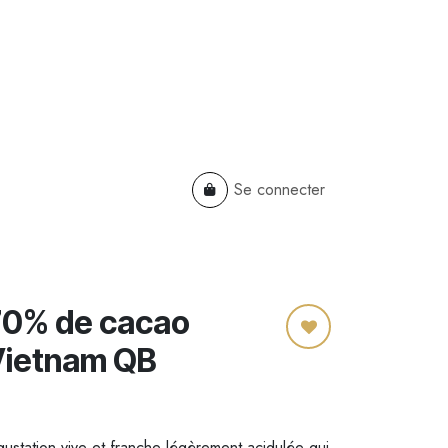
Se connecter
TS
B2B
Cadeaux Entreprises
 70% de cacao
Vietnam QB
ustation vive et franche légèrement acidulée qui