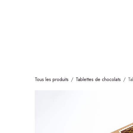
Se rendre au contenu
COLLECTIONS
CHOCOLATS
GLACES
S
Tous les produits
Tablettes de chocolats
Ta