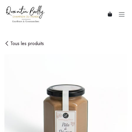
Se rendre au contenu
Tous les produits