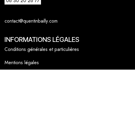
06 30 20 26 77
contact@quentinbailly.com
INFORMATIONS LÉGALES
Conditions générales et particulières
Mentions légales
Politique cookies
NAVIGATEUR
Accueil
La boutique en ligne
Les boutiques
Les livrets