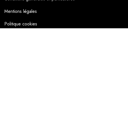
Mentions légales
Politique cookies
NAVIGATEUR
Accueil
La boutique en ligne
Les boutiques
Les livrets
Le Chef Quentin Bailly
Le blog
NOUS SUIVRE