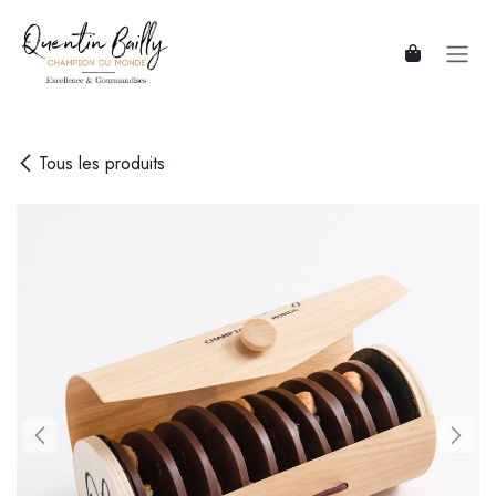
Se rendre au contenu
Tous les produits