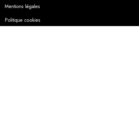
Mentions légales
Politique cookies
NAVIGATEUR
Accueil
La boutique en ligne
Les boutiques
Les livrets
Le Chef Quentin Bailly
Le blog
NOUS SUIVRE
Facebook