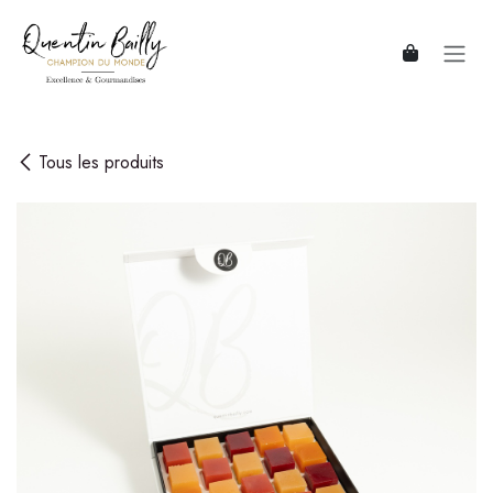
Se rendre au contenu
Tous les produits