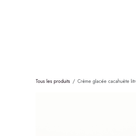
Se rendre au contenu
COLLECTIONS
CHOCOLATS
GLACES
S
Tous les produits
Crème glacée cacahuète lit