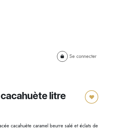
Se connecter
TS
B2B
Cadeaux Entreprises
cacahuète litre
cée cacahuète caramel beurre salé et éclats de