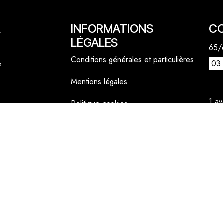
R
INFORMATIONS
C
LÉGALES
65/6
Conditions générales et particulières
e
03 
Mentions légales
1 a
Politique cookies
lly
06 
cont