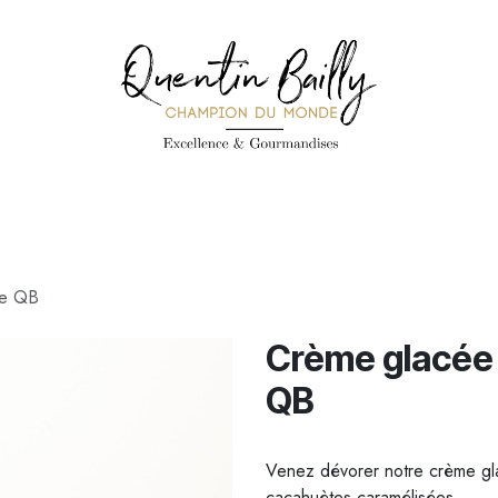
PÉCIALITÉS
PÂTISSERIES
CONFISERIE
TOUS LES PRODUI
re QB
Crème glacée 
QB
Venez dévorer notre crème gla
cacahuètes caramélisées