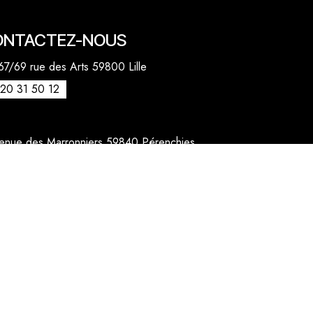
ONTACTEZ-NOUS
7/69 rue des Arts 59800 Lille
20 31 50 12
venue des Marronniers 59840 Pérenchies
30 20 26 77
act@quentinbailly.com