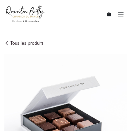
Se rendre au contenu
Tous les produits