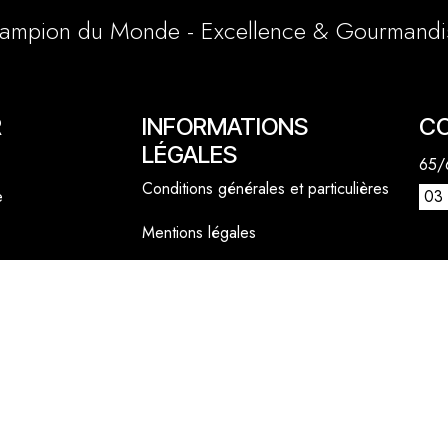
ampion du Monde - Excellence & Gourmandi
R
INFORMATIONS
C
LÉGALES
65/6
Conditions générales et particulières
e
03 
Mentions légales
1 a
Politique cookies
lly
06 
cont