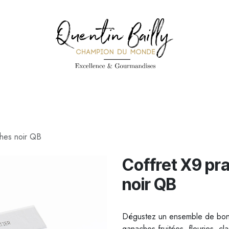
PÉCIALITÉS
PÂTISSERIES
CONFISERIE
TOUS LES PRODUI
ches noir QB
Coffret X9 pr
noir QB
Dégustez un ensemble de bonb
ganaches fruitées, fleuries, cl