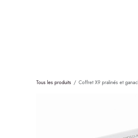
Se rendre au contenu
COLLECTIONS
CHOCOLATS
GLACES
S
Tous les produits
Coffret X9 pralinés et gana