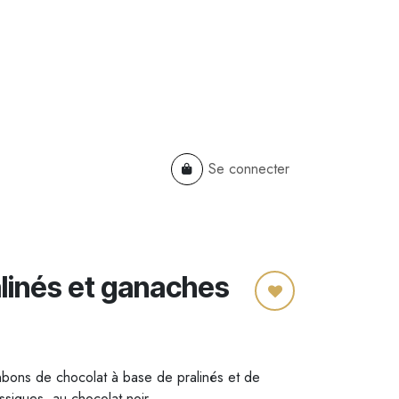
Se connecter
TS
B2B
Cadeaux Entreprises
alinés et ganaches
ons de chocolat à base de pralinés et de
assiques, au chocolat noir.