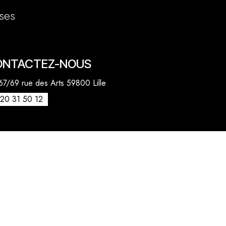
ses
ONTACTEZ-NOUS
7/69 rue des Arts 59800 Lille
20 31 50 12
venue des Marronniers 59840 Pérenchies
30 20 26 77
act@quentinbailly.com