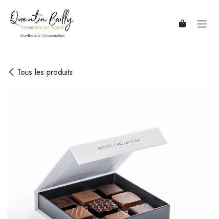
Se rendre au contenu
Tous les produits