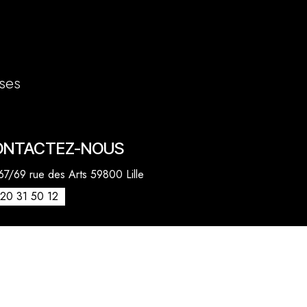
ses
ONTACTEZ-NOUS
7/69 rue des Arts 59800 Lille
20 31 50 12
venue des Marronniers 59840 Pérenchies
30 20 26 77