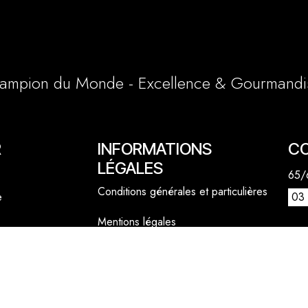
ampion du Monde - Excellence & Gourmandi
R
INFORMATIONS
C
LÉGALES
65/6
Conditions générales et particulières
e
03 
Mentions légales
1 a
Politique cookies
lly
06 