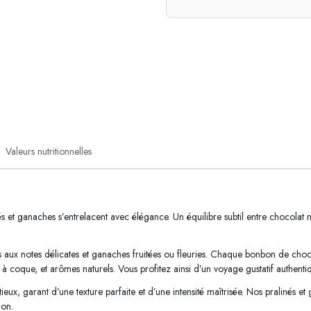
Valeurs nutritionnelles
és et ganaches s’entrelacent avec élégance. Un équilibre subtil entre chocolat 
s aux notes délicates et ganaches fruitées ou fleuries. Chaque bonbon de choco
s à coque, et arômes naturels. Vous profitez ainsi d’un voyage gustatif authentiqu
ieux, garant d’une texture parfaite et d’une intensité maîtrisée. Nos pralinés e
ion.