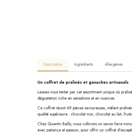
Description
Ingrédients
Allergènes
Un coffret de pralinés et ganaches artisanals
Laissez-vous tenter par cet assortiment unique où pralin
dégustation riche en sensations et en nuances.
Ce coffret réunit 49 pièces savoureuses, mêlant praliné
qualité supérieure : chocolat noir, chocolat au lait, fruit
Chez Quentin Bailly, nous cultivons un savoir-faire minut
avec patience et passion, pour offrir un coffret d’except