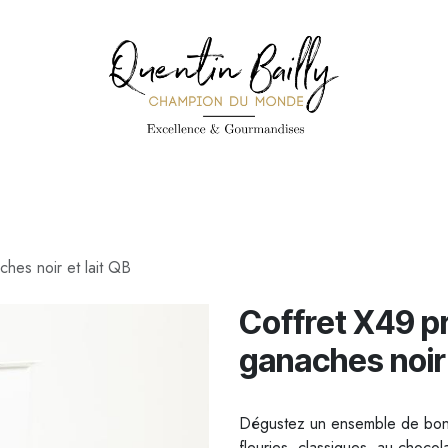
PÉCIALITÉS
PÂTISSERIES
CONFISERIE
TOUS LES PRODUI
ches noir et lait QB
Coffret X49 pr
ganaches noir 
Dégustez un ensemble de bonb
fleuries, classiques, au chocola