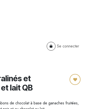
Se connecter
TS
B2B
Cadeaux Entreprises
alinés et
et lait QB
ons de chocolat à base de ganaches fruitées,
t noir et au chocolat au lait.