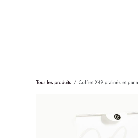
Se rendre au contenu
COLLECTIONS
CHOCOLATS
GLACES
S
Tous les produits
Coffret X49 pralinés et gana