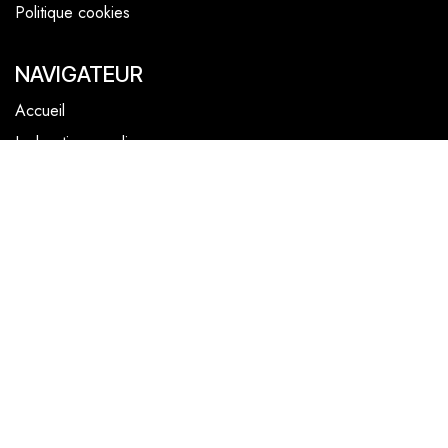
Politique cookies
NAVIGATEUR
Accueil
La boutique en ligne
Les boutiques
Les livrets
Le Chef Quentin Bailly
Le blog
NOUS SUIVRE
Facebook
Instagram