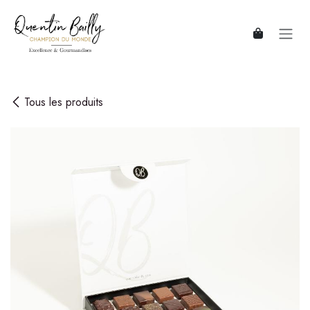
Se rendre au contenu
Tous les produits