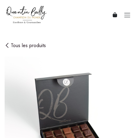
Se rendre au contenu
Tous les produits