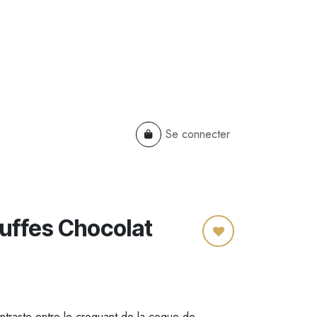
Se connecter
TS
B2B
Cadeaux Entreprises
ruffes Chocolat
ntraste entre le croquant de la coque de