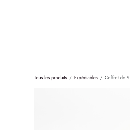
Se rendre au contenu
COLLECTIONS
CHOCOLATS
GLACES
S
Tous les produits
Expédiables
Coffret de 9