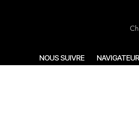
Ch
NOUS SUIVRE
NAVIGATEU
Accueil
Facebook
La boutique en lign
Instagram
Les boutiques
Les livrets
Le Chef Quentin Bai
Le blog