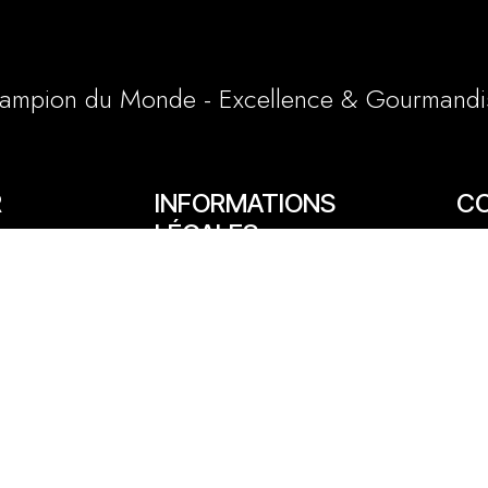
ampion du Monde - Excellence & Gourmandi
R
INFORMATIONS
C
LÉGALES
65/6
Conditions générales et particulières
e
03 
Mentions légales
1 a
Politique cookies
lly
06 
cont