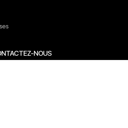
ses
ONTACTEZ-NOUS
7/69 rue des Arts 59800 Lille
20 31 50 12
venue des Marronniers 59840 Pérenchies
30 20 26 77
act@quentinbailly.com