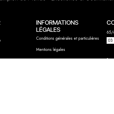
R
INFORMATIONS
C
LÉGALES
65/6
Conditions générales et particulières
e
03 
Mentions légales
1 a
Politique cookies
lly
06 
cont