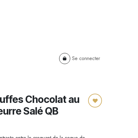
Se connecter
TS
B2B
Cadeaux Entreprises
ruffes Chocolat au
eurre Salé QB
ntraste entre le croquant de la coque de