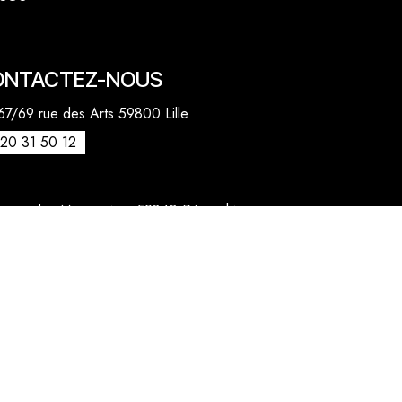
ONTACTEZ-NOUS
7/69 rue des Arts 59800 Lille
20 31 50 12
venue des Marronniers 59840 Pérenchies
30 20 26 77
act@quentinbailly.com