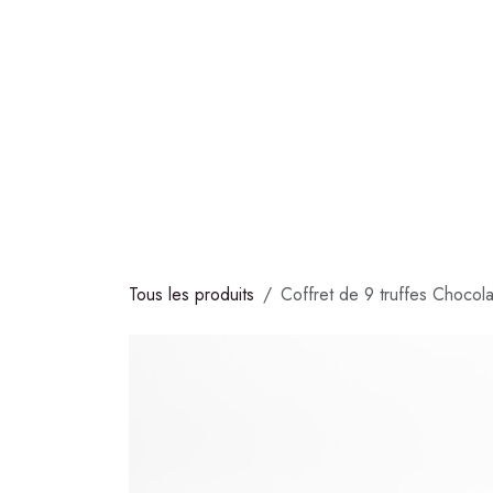
Se rendre au contenu
COLLECTIONS
CHOCOLATS
GLACES
S
Tous les produits
Coffret de 9 truffes Chocol