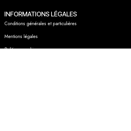
INFORMATIONS LÉGALES
Conditions générales et particulières
Mentions légales
Politique cookies
NAVIGATEUR
Accueil
La boutique en ligne
Les boutiques
Les livrets
Le Chef Quentin Bailly
Le blog