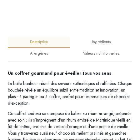
Description
Ingrédients
Allergènes
Valeurs nutritionnelles
Un coffret gourmand pour éveiller tous vos sens
La boîte bonheur réunit des saveurs authentiques et raffinées. Chaque
bouchée révèle un équilibre subtil entre tradition et innovation, un
plaisir à partager ou à s’offrir, parfait pour les amateurs de chocolat
d’exception.
Ce coffret cadeau se compose de babas au rhum arrangé, préparés
avec soin ; ils s’imprègnent d’un rhum ambré de Martinique vieilli en
fût de chêne, enrichis de zestes d’orange et d’une pointe de vanille.
Vous y trouverez aussi neuf chocolats mêlant pralinés et ganaches
fruitées, fleuries ou classiques, en versions chocolat noir et au lait. Le