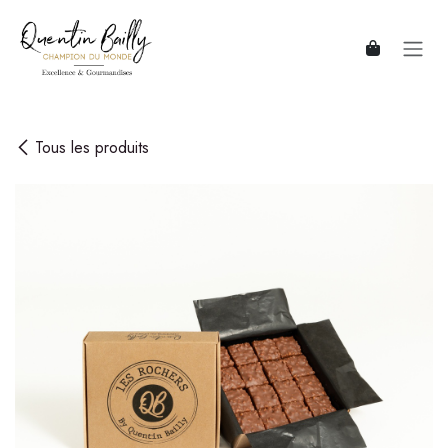
Se rendre au contenu
Tous les produits